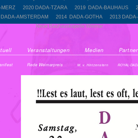
A-MERZ
2020 DADA-TZARA
2019 DADA-BAUHAUS
5 DADA-AMSTERDAM
2014 DADA-GOTHA
2013 DADA
Neue Bauhauskapelle Weimar
tuell
Veranstaltungen
Medien
Partne
nifest
Rede Weimarpreis
M. v. Hintzenstern
ROYAL-DAD