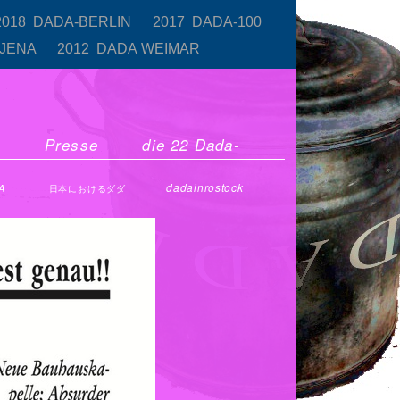
2018 DADA-BERLIN
2017 DADA-100
-JENA
2012 DADA WEIMAR
r
Presse
die 22 Dada-
dadainrostock
A
日本におけるダダ