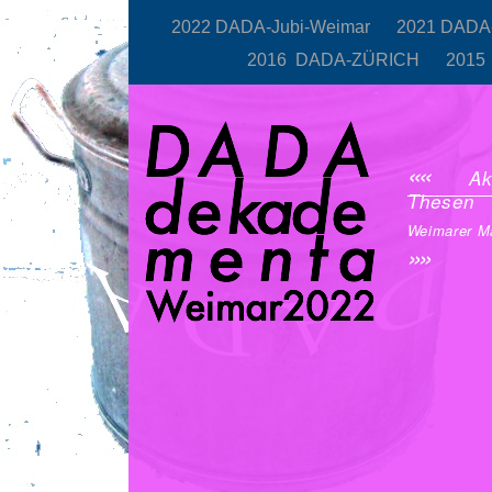
2022 DADA-Jubi-Weimar
2021 DAD
2016 DADA-ZÜRICH
201
«
«
Ak
Thesen
Weimarer Ma
»
»